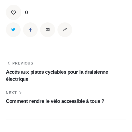
0
Navigation
PREVIOUS
de
Accès aux pistes cyclables pour la draisienne
électrique
l’article
NEXT
Comment rendre le vélo accessible à tous ?