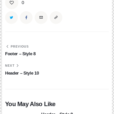
0
Navigation
PREVIOUS
de
Footer – Style 8
l’article
NEXT
Header – Style 10
You May Also Like